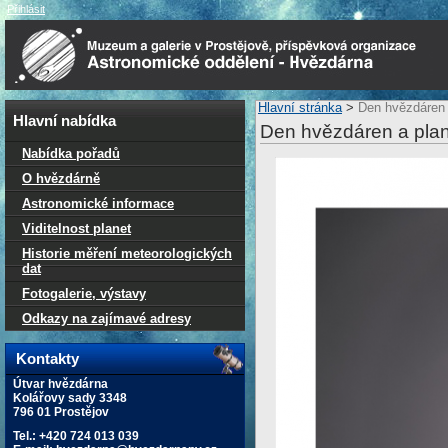
Přihlásit
Hlavní stránka
>
Den hvězdáren a
Hlavní nabídka
Den hvězdáren a plane
Nabídka pořadů
O hvězdárně
Astronomické informace
Viditelnost planet
Historie měření meteorologických
dat
Fotogalerie, výstavy
Odkazy na zajímavé adresy
Kontakty
Útvar hvězdárna
Kolářovy sady 3348
796 01 Prostějov
Tel.: +420 724 013 039