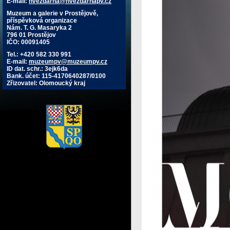
E-mail:
hvezdarna@hvezdarnapv.cz
Muzeum a galerie v Prostějově,
příspěvková organizace
Nám. T. G. Masaryka 2
796 01 Prostějov
IČO: 00091405
Tel.: +420 582 330 991
E-mail:
muzeumpv@muzeumpv.cz
ID dat. schr.: 3ejk6da
Bank. účet: 115-4170640287/0100
Zřizovatel: Olomoucký kraj