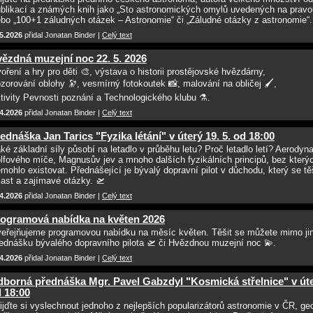
blikací a známých knih jako „Sto astronomických omylů uvedených na pravo
bo „100+1 záludných otázek – Astronomie“ či „Záludné otázky z astronomie“.
5.2026
přidal Jonatan Binder |
Celý text
ězdná muzejní noc 22. 5. 2026
oření a hry pro děti 🎨, výstava o historii prostějovské hvězdárny,
zorování oblohy 🔭, vesmírný fotokoutek 📸, malování na obličej 🖌️,
tivity Pevnosti poznání a Technologického klubu ⚗️.
4.2026
přidal Jonatan Binder |
Celý text
ednáška Jan Tarics "Fyzika létání" v úterý 19. 5. od 18:00
ké základní síly působí na letadlo v průběhu letu? Proč letadlo letí? Aerodyn
lfového míče, Magnusův jev a mnoho dalších fyzikálních principů, bez kterýc
mohlo existovat. Přednášející je bývalý dopravní pilot v důchodu, který se tě
ast a zajímavé otázky. 🛫
4.2026
přidal Jonatan Binder |
Celý text
ogramová nabídka na květen 2026
eřejňujeme programovou nabídku na měsíc květen. Těšit se můžete mimo ji
ednášku bývalého dopravního pilota 🛫 či Hvězdnou muzejní noc 💫.
4.2026
přidal Jonatan Binder |
Celý text
borná přednáška Mgr. Pavel Gabzdyl "Kosmická střelnice" v úter
 18:00
ijďte si vyslechnout jednoho z nejlepších popularizátorů astronomie v ČR, ge