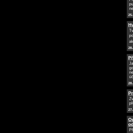
pu
ne
25.
Hv
Tv
po
ak
28.
Př
Ja
go
ne
úč
28.
Pr
Zv
př
27.
Od
od
Př