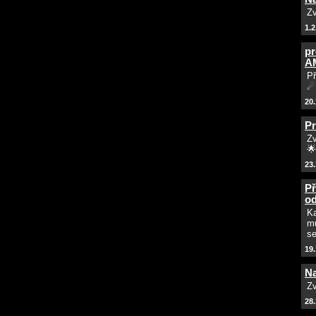
Zv
1.2
pr
AM
Př
☄
20.
Pr
Zv
🌟
23
Př
od
Ka
mů
se
19
Na
Zv
28.