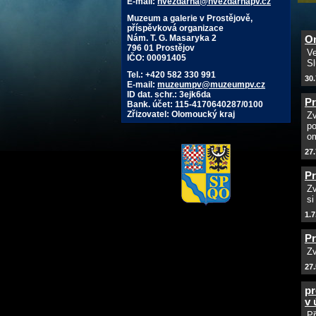
E-mail:
hvezdarna@hvezdarnapv.cz
Muzeum a galerie v Prostějově,
příspěvková organizace
Nám. T. G. Masaryka 2
Om
796 01 Prostějov
Ve
IČO: 00091405
Sl
Tel.: +420 582 330 991
30.
E-mail:
muzeumpv@muzeumpv.cz
ID dat. schr.: 3ejk6da
Pr
Bank. účet: 115-4170640287/0100
Zřizovatel: Olomoucký kraj
Zv
po
o
27.
Pr
Zv
si
1.7
Pr
Zv
27.
pr
v 
Př