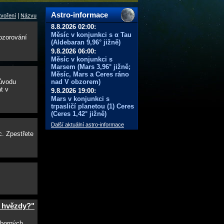
Astro-informace
|
voření
Názvu
8.8.2026 02:00:
Měsíc v konjunkci s α Tau
ozorování
(Aldebaran 9,96° jižně)
9.8.2026 06:00:
Měsíc v konjunkci s
Marsem (Mars 3,96° jižně;
Měsíc, Mars a Ceres ráno
ůvodu
nad V obzorem)
t v
9.8.2026 19:00:
Mars v konjunkci s
trpasličí planetou (1) Ceres
(Ceres 1,42° jižně)
Další aktuální astro-informace
. Zpestřete
u hvězdy?"
dborných