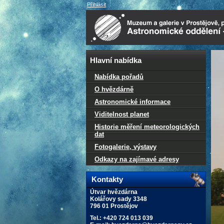
Přihlásit
Hlavní nabídka
Nabídka pořadů
O hvězdárně
Astronomické informace
Viditelnost planet
Historie měření meteorologických
dat
Fotogalerie, výstavy
Odkazy na zajímavé adresy
Kontakty
Útvar hvězdárna
Kolářovy sady 3348
796 01 Prostějov
Tel.: +420 724 013 039