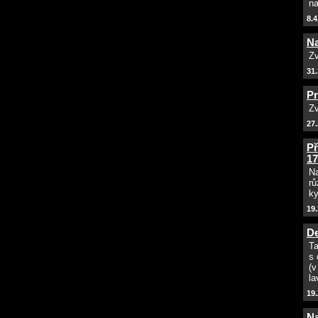
na
8.4
Na
Zv
31.
Pr
Zv
27.
Př
17
Na
rů
ky
19.
De
Ta
s 
(v
la
19.
Na