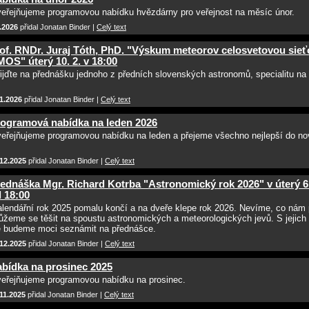
eřejňujeme programovou nabídku hvězdárny pro veřejnost na měsíc únor.
.2026
přidal Jonatan Binder |
Celý text
of. RNDr. Juraj Tóth, PhD. "Výskum meteorov celosvetovou sieť
OS" úterý 10. 2. v 18:00
ijďte na přednášku jednoho z předních slovenských astronomů, specialitu na
1.2026
přidal Jonatan Binder |
Celý text
ogramová nabídka na leden 2026
eřejňujeme programovou nabídku na leden a přejeme všechno nejlepší do no
.12.2025
přidal Jonatan Binder |
Celý text
ednáška Mgr. Richard Kotrba "Astronomický rok 2026" v úterý 6.
 18:00
lendářní rok 2025 pomalu končí a na dveře klepe rok 2026. Nevíme, co nám p
žeme se těšit na spoustu astronomických a meteorologických jevů. S jejich
 budeme moci seznámit na přednášce.
.12.2025
přidal Jonatan Binder |
Celý text
bídka na prosinec 2025
eřejňujeme programovou nabídku na prosinec.
11.2025
přidal Jonatan Binder |
Celý text