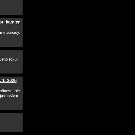
ou kamier
 meteoroidy.
vého roku!
 1. 2026
řinese, ale
 přehledem