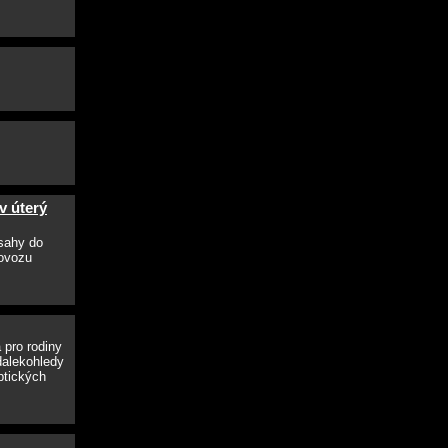
v úterý
sahy do
rovozu
 pro rodiny
dalekohledy
ptických