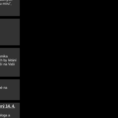
u míru“,
amika
h by létání
ší na Vaši
né na
ý 14. 4.
ologa a