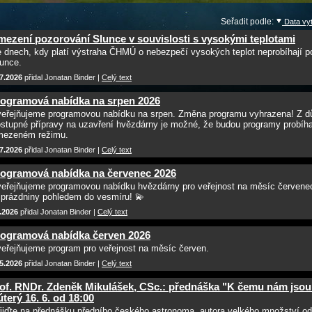
Seřadit podle:
Data vyt
ezení pozorování Slunce v souvislosti s vysokými teplotami
 dnech, kdy platí výstraha ČHMÚ o nebezpečí vysokých teplot neprobíhají p
unce.
7.2026
přidal Jonatan Binder |
Celý text
ogramová nabídka na srpen 2026
eřejňujeme programovou nabídku na srpen. Změna programu vyhrazena! Z d
stupné přípravy na uzavření hvězdárny je možné, že budou programy probíha
mezeném režimu.
7.2026
přidal Jonatan Binder |
Celý text
ogramová nabídka na červenec 2026
eřejňujeme programovou nabídku hvězdárny pro veřejnost na měsíc červenec
 prázdniny pohledem do vesmíru! 💫
.2026
přidal Jonatan Binder |
Celý text
ogramová nabídka červen 2026
eřejňujeme program pro veřejnost na měsíc červen.
5.2026
přidal Jonatan Binder |
Celý text
of. RNDr. Zdeněk Mikulášek, CSc.: přednáška "K čemu nám jso
úterý 16. 6. od 18:00
ijďte na přednášku předního českého astronoma, autora velkého množství o