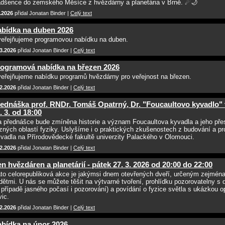
dšence do zemského Měsíce z hvězdárny a planetária v Brně. ☄🌙
.2026
přidal Jonatan Binder |
Celý text
bídka na duben 2026
eřejňujeme programovou nabídku na duben.
3.2026
přidal Jonatan Binder |
Celý text
ogramová nabídka na březen 2026
eřejňujeme nabídku programů hvězdárny pro veřejnost na březen.
2.2026
přidal Jonatan Binder |
Celý text
ednáška prof. RNDr. Tomáš Opatrný, Dr. "Foucaultovo kyvadlo" 
. 3. od 18:00
 přednášce bude zmíněna historie a význam Foucaultova kyvadla a jeho pře
zných oblastí fyziky. Uslyšíme i o praktických zkušenostech z budování a p
vadla na Přírodovědecké fakultě univerzity Palackého v Olomouci.
2.2026
přidal Jonatan Binder |
Celý text
n hvězdáren a planetárií - pátek 27. 3. 2026 od 20:00 do 22:00
to celorepubliková akce je jakýmsi dnem otevřených dveří, určeným zejména
dětmi. U nás se můžete těšit na výtvarné tvoření, prohlídku pozorovatelny s 
 případě jasného počasí i pozorování) a povídání o fyzice světla s ukázkou o
vic.
2.2026
přidal Jonatan Binder |
Celý text
bídka na únor 2026