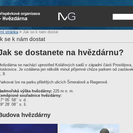
vní stránka
>
Jak se k nám dostat
k se k nám dostat
Jak se dostanete na hvězdárnu?
Hvězdárna se nachází uprostřed Kolářových sadů v západní části Prostějova, 
Boskovice. Je vzdálena jen několik minut příjemné chůze parkem od zastávek 
, 9.
arkovat lze na parku přilehlých ulicích Šmeralově a Riegerově.
Nadmořská výška hvězdárny:
225 m n. m.
Zeměpisné souřadnice hvězdárny:
7° 05´ 58´´ v. d.
9° 28´ 08´´ s. š.
Budova hvězdárny