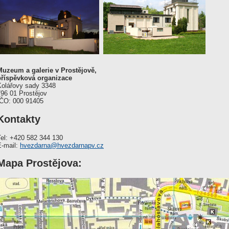
Muzeum a galerie v Prostějově,
příspěvková organizace
Kolářovy sady 3348
796 01 Prostějov
IČO: 000 91405
Kontakty
Tel: +420 582 344 130
E-mail:
hvezdarna@hvezdarnapv.cz
Mapa Prostějova: