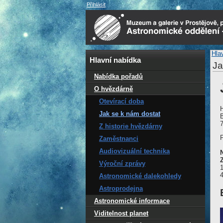
Přihlásit
Hla
Hlavní nabídka
Ja
Nabídka pořadů
O hvězdárně
Otevírací doba
Jak se k nám dostat
7
Z historie hvězdárny
P
Zaměstnanci
Audiovizuální technika
Výroční zprávy
1
4
Astronomické dalekohledy
Astroprodejna
Astronomické informace
Viditelnost planet