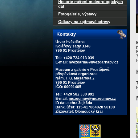
Historie měření meteorologických
dat
Fotogalerie, výstavy
Odkazy na zajímavé adresy
Kontakty
Útvar hvězdárna
Kolářovy sady 3348
796 01 Prostějov
Tel.: +420 724 013 039
E-mail:
hvezdarna@hvezdarnapv.cz
Muzeum a galerie v Prostějově,
příspěvková organizace
Nám. T. G. Masaryka 2
796 01 Prostějov
IČO: 00091405
Tel.: +420 582 330 991
E-mail:
muzeumpv@muzeumpv.cz
ID dat. schr.: 3ejk6da
Bank. účet: 115-4170640287/0100
Zřizovatel: Olomoucký kraj