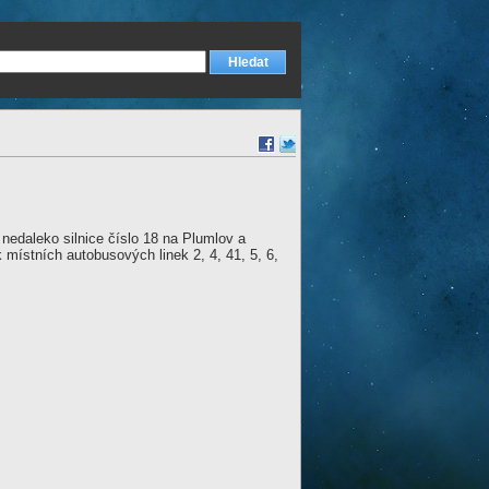
nedaleko silnice číslo 18 na Plumlov a
místních autobusových linek 2, 4, 41, 5, 6,