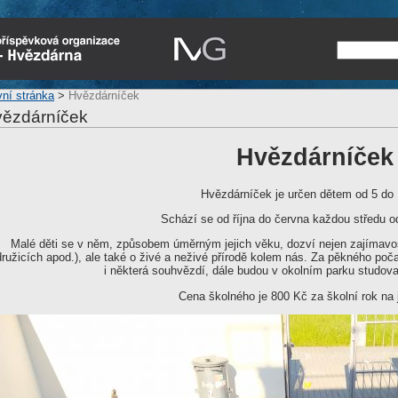
vní stránka
>
Hvězdárníček
ězdárníček
Hvězdárníček
Hvězdárníček je určen dětem od 5 do 1
Schází se od října do června každou středu o
Malé děti se v něm, způsobem úměrným jejich věku, dozví nejen zajímavost
družicích apod.), ale také o živé a neživé přírodě kolem nás. Za pěkného po
i některá souhvězdí, dále budou v okolním parku studovat
Cena školného je 800 Kč za školní rok na 