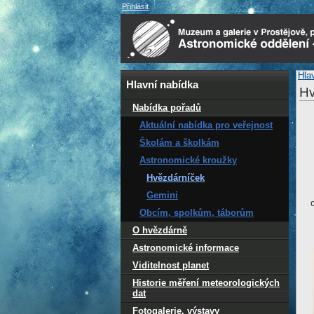
Přihlásit
Hla
Hlavní nabídka
Hv
Nabídka pořadů
Aktuální nabídka pro veřejnost
Školám a školkám
Astronomické kroužky
Hvězdárníček
Gemini
Obcím, spolkům, táborům
O hvězdárně
Astronomické informace
Viditelnost planet
Historie měření meteorologických
dat
Fotogalerie, výstavy