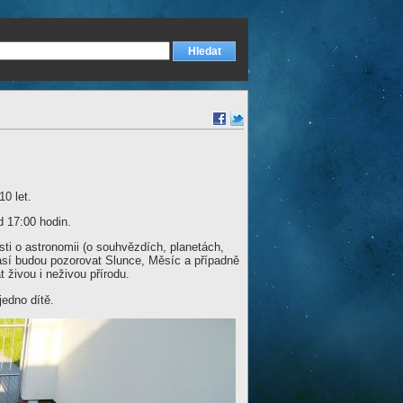
0 let.
d 17:00 hodin.
i o astronomii (o souhvězdích, planetách,
časí budou pozorovat Slunce, Měsíc a případně
 živou i neživou přírodu.
jedno dítě.