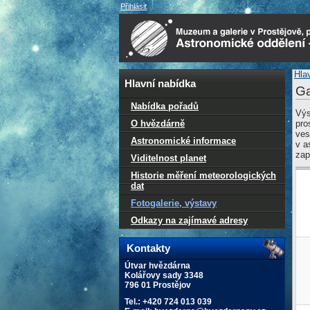
Přihlásit
Hla
Hlavní nabídka
Ga
Nabídka pořadů
Výs
O hvězdárně
pro
ves
Astronomické informace
v a
zap
Viditelnost planet
Historie měření meteorologických
dat
Fotogalerie, výstavy
Odkazy na zajímavé adresy
Kontakty
Útvar hvězdárna
Kolářovy sady 3348
796 01 Prostějov
Tel.: +420 724 013 039