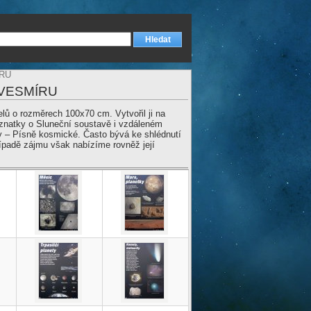
ÍRU
Z VESMÍRU
 o rozměrech 100x70 cm. Vytvořil ji na
oznatky o Sluneční soustavě i vzdáleném
y – Písně kosmické. Často bývá ke shlédnutí
ípadě zájmu však nabízíme rovněž její