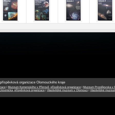
 příspěvková organizace Olomouckého kraje
izace
|
Muzeum Komenského v Přerově, příspěvková organizace
|
Muzeum Prostějovska v P
Jesenicka, příspěvková organizace
|
Vlastivědné muzeum v Olomouci
|
Vlastivědné muzeu