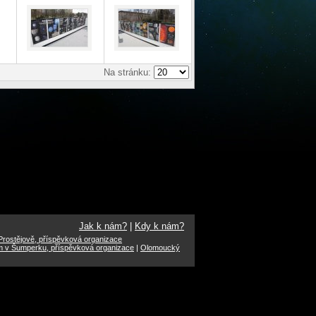
Na stránku:
Jak k nám?
|
Kdy k nám?
rostějově, příspěvková organizace
m v Šumperku, příspěvková organizace
|
Olomoucký