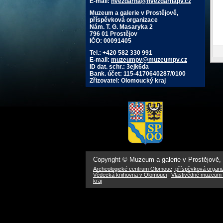
E-mail:
hvezdarna@hvezdarnapv.cz
Muzeum a galerie v Prostějově,
příspěvková organizace
Nám. T. G. Masaryka 2
796 01 Prostějov
IČO: 00091405
Tel.: +420 582 330 991
E-mail:
muzeumpv@muzeumpv.cz
ID dat. schr.: 3ejk6da
Bank. účet: 115-4170640287/0100
Zřizovatel: Olomoucký kraj
Copyright © Muzeum a galerie v Prostějově,
Archeologické centrum Olomouc, příspěvková organ
Vědecká knihovna v Olomouci
|
Vlastivědné muzeum 
kraj