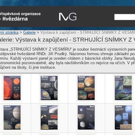
vní stránka
>
Galerie
>
Výstava k zapůjčení - STRHUJÍCÍ SNÍMKY Z VESM
lerie: Výstava k zapůjčení - STRHUJÍCÍ SNÍMKY 
tava „STRHUJÍCÍ SNÍMKY Z VESMÍRU“ je soubor šestnácti výstavních panelů
stějovské hvězdárně RNDr. Jiří Prudký. Názornou formou shrnuje základní p
míru. Každý výstavní panel je uveden citátem z básnické sbírky Jana Nerud
stronomické pozorovatelně, aby byla návštěvníkům co nejvíce na očích. V př
ůjčení na školy, či jiné instituce.