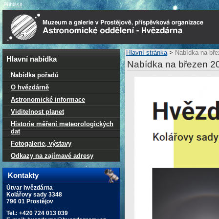
Přihlásit
Hlavní stránka
>
Nabídka na bře
Hlavní nabídka
Nabídka na březen 2
Nabídka pořadů
O hvězdárně
Astronomické informace
Viditelnost planet
Historie měření meteorologických
dat
Fotogalerie, výstavy
Odkazy na zajímavé adresy
Kontakty
Útvar hvězdárna
Kolářovy sady 3348
796 01 Prostějov
Tel.: +420 724 013 039