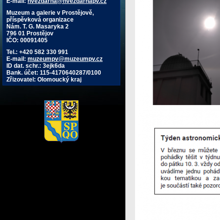
E-mail:
hvezdarna@hvezdarnapv.cz
Muzeum a galerie v Prostějově,
příspěvková organizace
Nám. T. G. Masaryka 2
796 01 Prostějov
IČO: 00091405
Tel.: +420 582 330 991
E-mail:
muzeumpv@muzeumpv.cz
ID dat. schr.: 3ejk6da
Bank. účet: 115-4170640287/0100
Zřizovatel: Olomoucký kraj