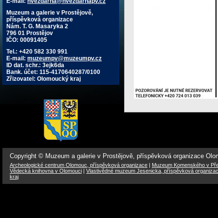
E-mail:
hvezdarna@hvezdarnapv.cz
Muzeum a galerie v Prostějově,
příspěvková organizace
Nám. T. G. Masaryka 2
796 01 Prostějov
IČO: 00091405
Tel.: +420 582 330 991
E-mail:
muzeumpv@muzeumpv.cz
ID dat. schr.: 3ejk6da
Bank. účet: 115-4170640287/0100
Zřizovatel: Olomoucký kraj
Copyright © Muzeum a galerie v Prostějově, příspěvková organizace Ol
Archeologické centrum Olomouc, příspěvková organizace
|
Muzeum Komenského v Přer
Vědecká knihovna v Olomouci
|
Vlastivědné muzeum Jesenicka, příspěvková organiza
kraj