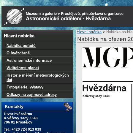
Přihlásit
Hlavní stránka
>
Nabídka na bře
Hlavní nabídka
Nabídka na březen 2
Nabídka pořadů
O hvězdárně
Astronomické informace
Viditelnost planet
Historie měření meteorologických
dat
Fotogalerie, výstavy
Odkazy na zajímavé adresy
Kontakty
Útvar hvězdárna
Kolářovy sady 3348
796 01 Prostějov
Tel.: +420 724 013 039