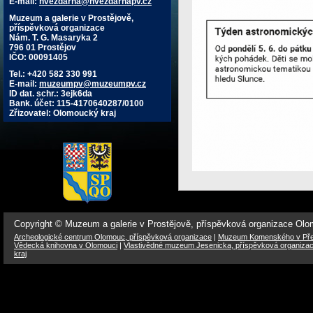
E-mail:
hvezdarna@hvezdarnapv.cz
Muzeum a galerie v Prostějově,
příspěvková organizace
Nám. T. G. Masaryka 2
796 01 Prostějov
IČO: 00091405
Tel.: +420 582 330 991
E-mail:
muzeumpv@muzeumpv.cz
ID dat. schr.: 3ejk6da
Bank. účet: 115-4170640287/0100
Zřizovatel: Olomoucký kraj
Copyright © Muzeum a galerie v Prostějově, příspěvková organizace Ol
Archeologické centrum Olomouc, příspěvková organizace
|
Muzeum Komenského v Přer
Vědecká knihovna v Olomouci
|
Vlastivědné muzeum Jesenicka, příspěvková organiza
kraj