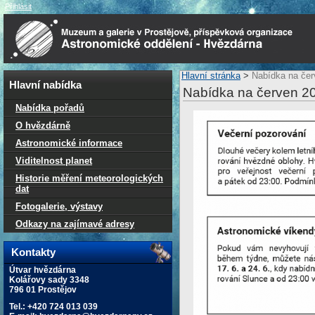
Přihlásit
Hlavní stránka
>
Nabídka na čer
Hlavní nabídka
Nabídka na červen 2
Nabídka pořadů
O hvězdárně
Astronomické informace
Viditelnost planet
Historie měření meteorologických
dat
Fotogalerie, výstavy
Odkazy na zajímavé adresy
Kontakty
Útvar hvězdárna
Kolářovy sady 3348
796 01 Prostějov
Tel.: +420 724 013 039