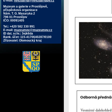
E-mail:
hvezdarna@hvezdarnapv.cz
Muzeum a galerie v Prostějově,
příspěvková organizace
Nám. T. G. Masaryka 2
796 01 Prostějov
IČO: 00091405
Tel.: +420 582 330 991
E-mail:
muzeumpv@muzeumpv.cz
ID dat. schr.: 3ejk6da
Bank. účet: 115-4170640287/0100
Zřizovatel: Olomoucký kraj