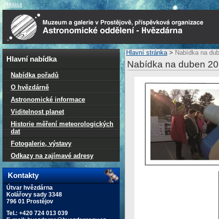
Přihlásit
Hlavní stránka
>
Nabídka na du
Hlavní nabídka
Nabídka na duben 2
Nabídka pořadů
O hvězdárně
Astronomické informace
Viditelnost planet
Historie měření meteorologických
dat
Fotogalerie, výstavy
Odkazy na zajímavé adresy
Kontakty
Útvar hvězdárna
Kolářovy sady 3348
796 01 Prostějov
Tel.: +420 724 013 039