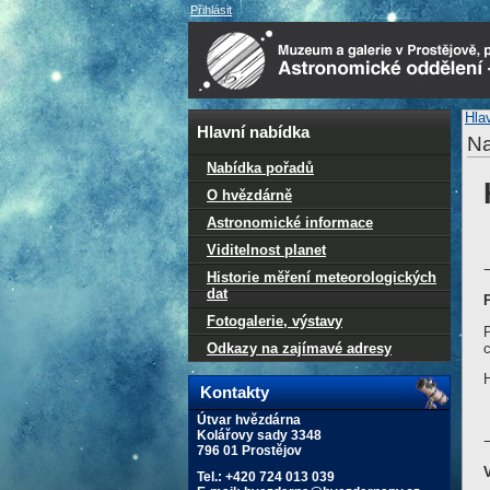
Přihlásit
Hla
Hlavní nabídka
Na
Nabídka pořadů
O hvězdárně
Astronomické informace
Viditelnost planet
Historie měření meteorologických
dat
Fotogalerie, výstavy
P
Odkazy na zajímavé adresy
Kontakty
Útvar hvězdárna
Kolářovy sady 3348
796 01 Prostějov
Tel.: +420 724 013 039