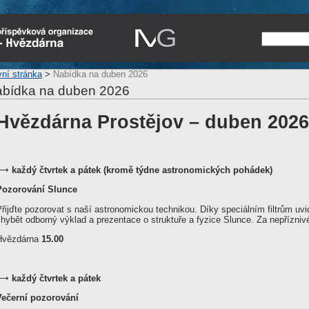
vní stránka
>
Nabídka na duben 2026
bídka na duben 2026
Hvězdárna Prostějov – duben 2026
⟶
každý čtvrtek a pátek
(kromě týdne astronomických pohádek)
Pozorování Slunce
řijďte pozorovat s naší astronomickou technikou. Díky speciálním filtrům uv
chybět odborný výklad a prezentace o struktuře a fyzice Slunce. Za nepřízn
Hvězdárna
15.00
⟶
každý čtvrtek a pátek
Večerní pozorování