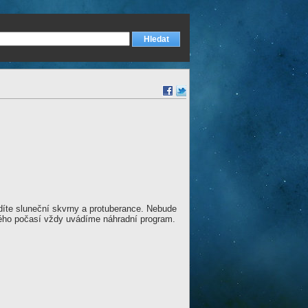
idíte sluneční skvrny a protuberance. Nebude
ivého počasí vždy uvádíme náhradní program.