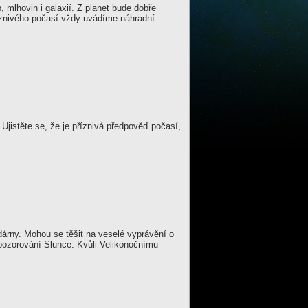
mlhovin i galaxií. Z planet bude dobře
říznivého počasí vždy uvádíme náhradní
jistěte se, že je příznivá předpověď počasí,
árny. Mohou se těšit na veselé vyprávění o
pozorování Slunce. Kvůli Velikonočnímu