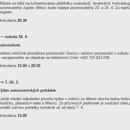
Můžete se těšit na komentovanou přehlídku souhvězdí, dvojhvězd, hvězdokup, 
pozorovatelný Jupiter. Měsíc bude nejlépe pozorovatelný 23. a 24. 4. Za nep
program.
Hvězdárna
20.30
⟶
sobota 18. 4.
Astrosobota
Jednou měsíčně provádíme pozorování Slunce i večerní pozorování v sobotu. U
a nezapomeňte se objednat na telefonním čísle +420 724 013 039.
Hvězdárna
15.00
a
20:30
⟶ 7.-10. 3.
Týden astronomických pohádek
Každé všední odpoledne prvního týdne v měsíci se dětem otevírá brána hvězd
Sluníčku, planetách nebo o Měsíci. Za příznivých podmínek je součástí také 
ondělí začnou pohádky tentokrát až od úterý 7. 4.
Hvězdárna
15.00