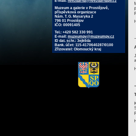
E-mail:
hvezdarna@hvezdarnapv.cz
Muzeum a galerie v Prostějově,
příspěvková organizace
Nám. T. G. Masaryka 2
796 01 Prostějov
IČO: 00091405
Tel.: +420 582 330 991
E-mail:
muzeumpv@muzeumpv.cz
ID dat. schr.: 3ejk6da
Bank. účet: 115-4170640287/0100
Zřizovatel: Olomoucký kraj
p