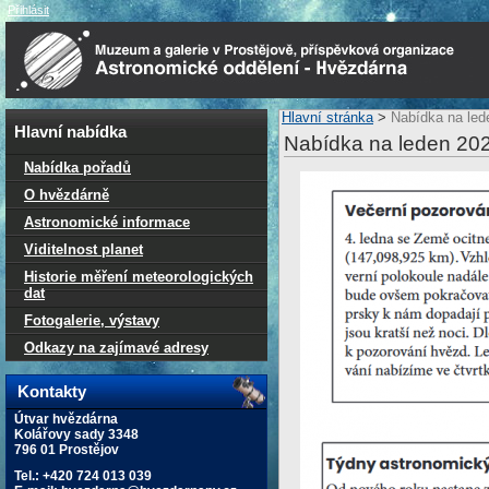
Přihlásit
Hlavní stránka
>
Nabídka na led
Hlavní nabídka
Nabídka na leden 20
Nabídka pořadů
O hvězdárně
Astronomické informace
Viditelnost planet
Historie měření meteorologických
dat
Fotogalerie, výstavy
Odkazy na zajímavé adresy
Kontakty
Útvar hvězdárna
Kolářovy sady 3348
796 01 Prostějov
Tel.: +420 724 013 039