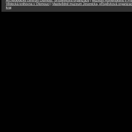
Archeologické centrum Olomouc, příspěvková organizace
|
Muzeum Komenského v Přer
Vědecká knihovna v Olomouci
|
Vlastivědné muzeum Jesenicka, příspěvková organiza
kraj