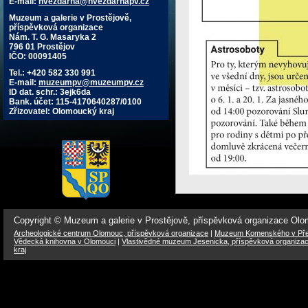
E-mail:
hvezdarna@hvezdarnapv.cz
Muzeum a galerie v Prostějově,
příspěvková organizace
Nám. T. G. Masaryka 2
796 01 Prostějov
IČO: 00091405
Tel.: +420 582 330 991
E-mail:
muzeumpv@muzeumpv.cz
ID dat. schr.: 3ejk6da
Bank. účet: 115-4170640287/0100
Zřizovatel: Olomoucký kraj
Copyright © Muzeum a galerie v Prostějově, příspěvková organizace Ol
Archeologické centrum Olomouc, příspěvková organizace
|
Muzeum Komenského v Přer
Vědecká knihovna v Olomouci
|
Vlastivědné muzeum Jesenicka, příspěvková organiza
kraj