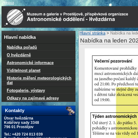
Přihlásit
Hlavní stránka
>
Nabídka na led
Hlavní nabídka
Nabídka na leden 20
Nabídka pořadů
O hvězdárně
Astronomické informace
Viditelnost planet
Historie měření meteorologických
dat
Fotogalerie, výstavy
Odkazy na zajímavé adresy
Kontakty
Útvar hvězdárna
Kolářovy sady 3348
796 01 Prostějov
Tel.: +420 724 013 039