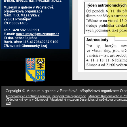
E-mail:
hvezdarna@hvezdarnapv.cz
Muzeum a galerie v Prostějově,
příspěvková organizace
Nám. T. G. Masaryka 2
796 01 Prostějov
IČO: 00091405
Tel.: +420 582 330 991
E-mail:
muzeumpv@muzeumpv.cz
ID dat. schr.: 3ejk6da
Bank. účet: 115-4170640287/0100
Zřizovatel: Olomoucký kraj
Copyright © Muzeum a galerie v Prostějově, příspěvková organizace Ol
Archeologické centrum Olomouc, příspěvková organizace
|
Muzeum Komenského v Přer
Vědecká knihovna v Olomouci
|
Vlastivědné muzeum Jesenicka, příspěvková organiza
kraj