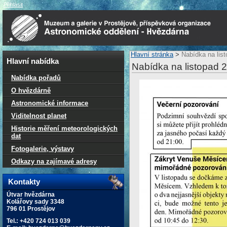
Přihlásit
Hlavní stránka
>
Nabídka na lis
Hlavní nabídka
Nabídka na listopad 
Nabídka pořadů
O hvězdárně
Astronomické informace
Viditelnost planet
Historie měření meteorologických
dat
Fotogalerie, výstavy
Odkazy na zajímavé adresy
Kontakty
Útvar hvězdárna
Kolářovy sady 3348
796 01 Prostějov
Tel.: +420 724 013 039