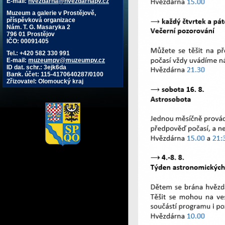
E-mail:
hvezdarna@hvezdarnapv.cz
Muzeum a galerie v Prostějově,
příspěvková organizace
Nám. T. G. Masaryka 2
796 01 Prostějov
IČO: 00091405
Tel.: +420 582 330 991
E-mail:
muzeumpv@muzeumpv.cz
ID dat. schr.: 3ejk6da
Bank. účet: 115-4170640287/0100
Zřizovatel: Olomoucký kraj