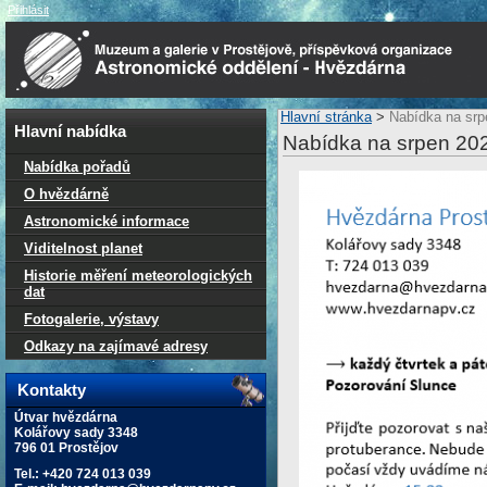
Přihlásit
Hlavní stránka
>
Nabídka na srp
Hlavní nabídka
Nabídka na srpen 20
Nabídka pořadů
O hvězdárně
Astronomické informace
Viditelnost planet
Historie měření meteorologických
dat
Fotogalerie, výstavy
Odkazy na zajímavé adresy
Kontakty
Útvar hvězdárna
Kolářovy sady 3348
796 01 Prostějov
Tel.: +420 724 013 039