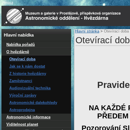
Přihlásit
Hlavní stránka
>
Otevírací doba
Hlavní nabídka
Otevírací do
Nabídka pořadů
O hvězdárně
Otevírací doba
Jak se k nám dostat
Z historie hvězdárny
Zaměstnanci
Pravide
Audiovizuální technika
Výroční zprávy
Astronomické dalekohledy
NA KAŽDÉ 
Astroprodejna
PŘEDEM (
Astronomické informace
Viditelnost planet
Pozorování
S