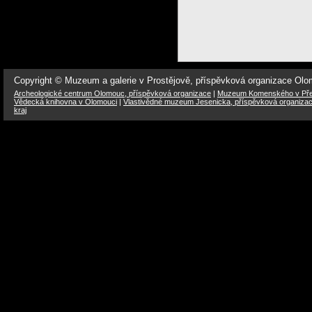
Copyright © Muzeum a galerie v Prostějově, příspěvková organizace Ol
Archeologické centrum Olomouc, příspěvková organizace
|
Muzeum Komenského v Přer
Vědecká knihovna v Olomouci
|
Vlastivědné muzeum Jesenicka, příspěvková organiza
kraj