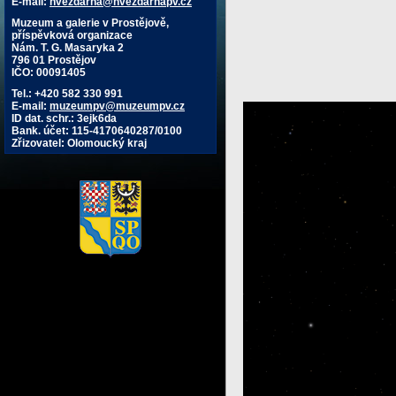
E-mail:
hvezdarna@hvezdarnapv.cz
Muzeum a galerie v Prostějově,
příspěvková organizace
Nám. T. G. Masaryka 2
796 01 Prostějov
IČO: 00091405
Tel.: +420 582 330 991
E-mail:
muzeumpv@muzeumpv.cz
ID dat. schr.: 3ejk6da
Bank. účet: 115-4170640287/0100
Zřizovatel: Olomoucký kraj