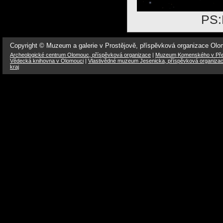
PS:
Copyright © Muzeum a galerie v Prostějově, příspěvková organizace Ol
Archeologické centrum Olomouc, příspěvková organizace
|
Muzeum Komenského v Přer
Vědecká knihovna v Olomouci
|
Vlastivědné muzeum Jesenicka, příspěvková organiza
kraj