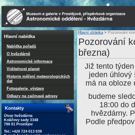
Přihlásit
Hlavní stránka
>
Pozorování konj
Hlavní nabídka
Pozorování ko
Nabídka pořadů
března)
O hvězdárně
Astronomické informace
Již tento týden
Viditelnost planet
jeden úhlový 
Historie měření meteorologických
dat
má na obloze ú
Fotogalerie, výstavy
budeme sled
Odkazy na zajímavé adresy
18:00 do 
Kontakty
hvězdárny. Př
Útvar hvězdárna
Podle předpově
Kolářovy sady 3348
796 01 Prostějov
Tel.: +420 724 013 039