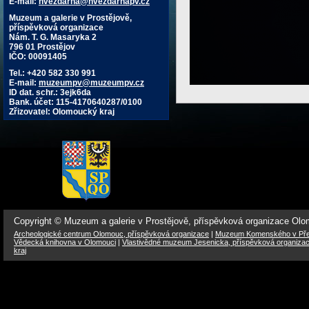
E-mail:
hvezdarna@hvezdarnapv.cz
Muzeum a galerie v Prostějově,
příspěvková organizace
Nám. T. G. Masaryka 2
796 01 Prostějov
IČO: 00091405
Tel.: +420 582 330 991
E-mail:
muzeumpv@muzeumpv.cz
ID dat. schr.: 3ejk6da
Bank. účet: 115-4170640287/0100
Zřizovatel: Olomoucký kraj
Copyright © Muzeum a galerie v Prostějově, příspěvková organizace Ol
Archeologické centrum Olomouc, příspěvková organizace
|
Muzeum Komenského v Přer
Vědecká knihovna v Olomouci
|
Vlastivědné muzeum Jesenicka, příspěvková organiza
kraj