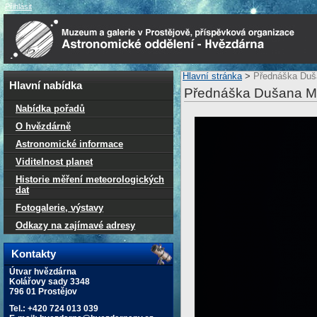
Přihlásit
Hlavní stránka
>
Přednáška Duša
Hlavní nabídka
Přednáška Dušana Maj
Nabídka pořadů
O hvězdárně
Astronomické informace
Viditelnost planet
Historie měření meteorologických
dat
Fotogalerie, výstavy
Odkazy na zajímavé adresy
Kontakty
Útvar hvězdárna
Kolářovy sady 3348
796 01 Prostějov
Tel.: +420 724 013 039