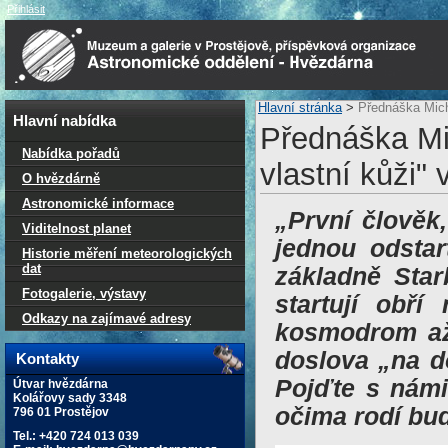
Přihlásit
Hlavní stránka
>
Přednáška Micha
Hlavní nabídka
Přednáška Mic
Nabídka pořadů
vlastní kůži" 
O hvězdárně
Astronomické informace
„První člověk
Viditelnost planet
jednou odstar
Historie měření meteorologických
dat
základně Star
Fotogalerie, výstavy
startují obř
Odkazy na zajímavé adresy
kosmodrom až 
doslova „na d
Kontakty
Pojďte s námi
Útvar hvězdárna
Kolářovy sady 3348
očima rodí bu
796 01 Prostějov
Tel.: +420 724 013 039