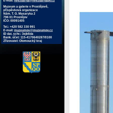
E-mail:
hvezdarna@hvezdarnapv.cz
Muzeum a galerie v Prostějově,
příspěvková organizace
Nám. T. G. Masaryka 2
796 01 Prostějov
IČO: 00091405
Tel.: +420 582 330 991
E-mail:
muzeumpv@muzeumpv.cz
ID dat. schr.: 3ejk6da
Bank. účet: 115-4170640287/0100
Zřizovatel: Olomoucký kraj