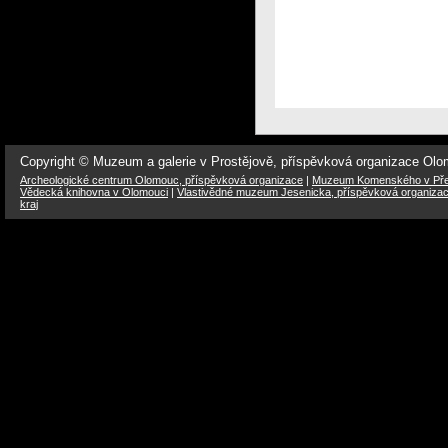
Copyright © Muzeum a galerie v Prostějově, příspěvková organizace Ol
Archeologické centrum Olomouc, příspěvková organizace
|
Muzeum Komenského v Přer
Vědecká knihovna v Olomouci
|
Vlastivědné muzeum Jesenicka, příspěvková organiza
kraj