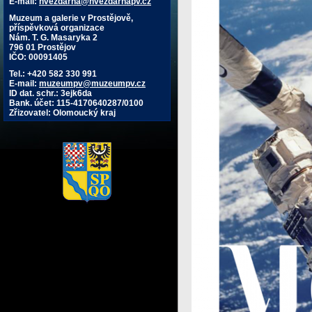
E-mail:
hvezdarna@hvezdarnapv.cz
Muzeum a galerie v Prostějově,
příspěvková organizace
Nám. T. G. Masaryka 2
796 01 Prostějov
IČO: 00091405
Tel.: +420 582 330 991
E-mail:
muzeumpv@muzeumpv.cz
ID dat. schr.: 3ejk6da
Bank. účet: 115-4170640287/0100
Zřizovatel: Olomoucký kraj