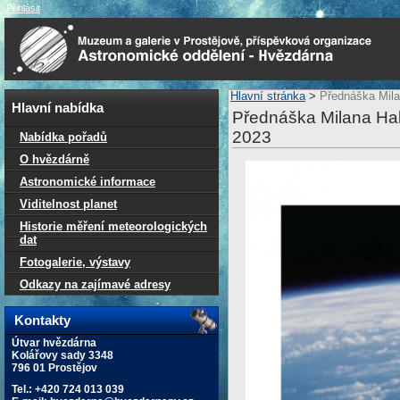
Přihlásit
Hlavní stránka
>
Přednáška Mila
Hlavní nabídka
Přednáška Milana Halo
2023
Nabídka pořadů
O hvězdárně
Astronomické informace
Viditelnost planet
Historie měření meteorologických
dat
Fotogalerie, výstavy
Odkazy na zajímavé adresy
Kontakty
Útvar hvězdárna
Kolářovy sady 3348
796 01 Prostějov
Tel.: +420 724 013 039