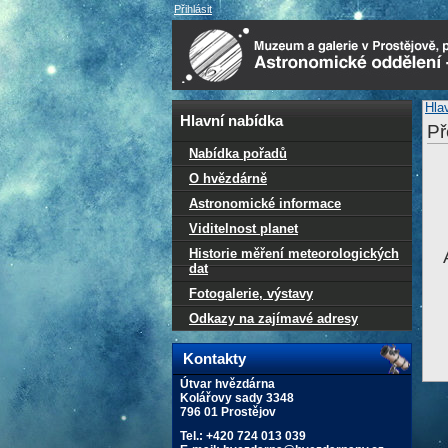
Přihlásit
Hla
Hlavní nabídka
Př
Nabídka pořadů
O hvězdárně
Astronomické informace
Viditelnost planet
Historie měření meteorologických
dat
Fotogalerie, výstavy
Odkazy na zajímavé adresy
Kontakty
Útvar hvězdárna
Kolářovy sady 3348
796 01 Prostějov
Tel.: +420 724 013 039