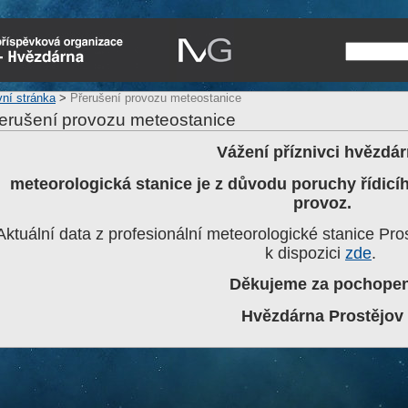
vní stránka
>
Přerušení provozu meteostanice
erušení provozu meteostanice
Vážení příznivci hvězdár
meteorologická stanice je z důvodu poruchy řídicí
provoz.
Aktuální data z profesionální meteorologické stanice Pro
k dispozici
zde
.
Děkujeme za pochopen
Hvězdárna Prostějov