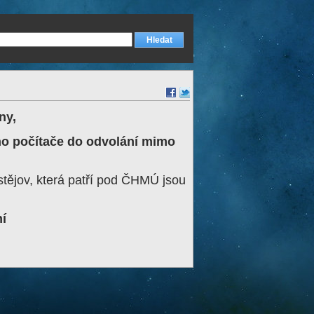
ny,
ho počítače do odvolání mimo
stějov, která patří pod ČHMÚ jsou
í