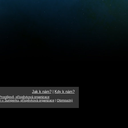
Jak k nám?
|
Kdy k nám?
rostějově, příspěvková organizace
m v Šumperku, příspěvková organizace
|
Olomoucký