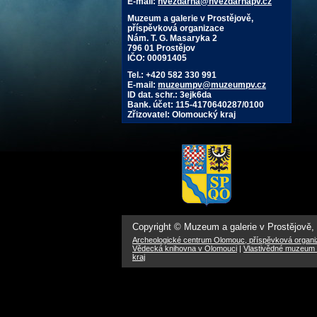
E-mail:
hvezdarna@hvezdarnapv.cz
Muzeum a galerie v Prostějově,
příspěvková organizace
Nám. T. G. Masaryka 2
796 01 Prostějov
IČO: 00091405
Tel.: +420 582 330 991
E-mail:
muzeumpv@muzeumpv.cz
ID dat. schr.: 3ejk6da
Bank. účet: 115-4170640287/0100
Zřizovatel: Olomoucký kraj
Copyright © Muzeum a galerie v Prostějově,
Archeologické centrum Olomouc, příspěvková organ
Vědecká knihovna v Olomouci
|
Vlastivědné muzeum 
kraj