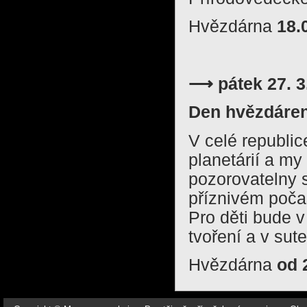
Hvězdárna
18.
⟶ pátek 27. 3
Den hvězdáren 
V celé republic
planetárií a m
pozorovatelny s
příznivém poča
Pro děti bude 
tvoření a v sut
Hvězdárna
od 