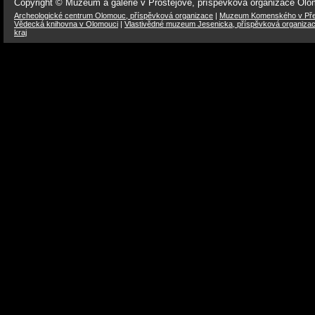
Copyright © Muzeum a galerie v Prostějově, příspěvková organizace Ol
Archeologické centrum Olomouc, příspěvková organizace
|
Muzeum Komenského v Přer
Vědecká knihovna v Olomouci
|
Vlastivědné muzeum Jesenicka, příspěvková organiza
kraj