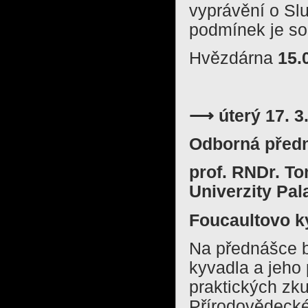
vyprávění o Slu
podmínek je so
Hvězdárna
15.
⟶ úterý 17. 3
Odborná před
prof. RNDr. To
Univerzity Pa
Foucaultovo k
Na přednášce b
kyvadla a jeho 
praktických zk
Přírodovědecké