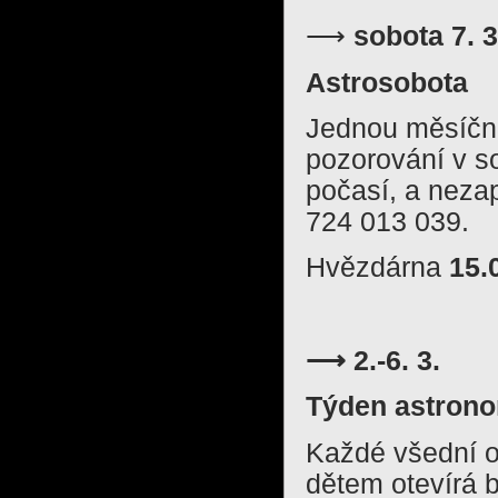
⟶
sobota 7. 3
Astrosobota
Jednou měsíčně
pozorování v so
počasí, a neza
724 013 039.
Hvězdárna
15.
⟶ 2.-6. 3.
Týden astron
Každé všední o
dětem otevírá 