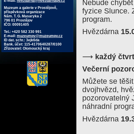
Nebude chybět 
E-mail:
hvezdarna@hvezdarnapv.cz
Muzeum a galerie v Prostějově,
fyzice Slunce.
příspěvková organizace
Nám. T. G. Masaryka 2
program.
796 01 Prostějov
IČO: 00091405
Hvězdárna
15.
Tel.: +420 582 330 991
E-mail:
muzeumpv@muzeumpv.cz
ID dat. schr.: 3ejk6da
Bank. účet: 115-4170640287/0100
Zřizovatel: Olomoucký kraj
⟶
každý čtvr
Večerní pozor
Můžete se těši
dvojhvězd, hvěz
pozorovatelný 
náhradní progr
Hvězdárna
19.