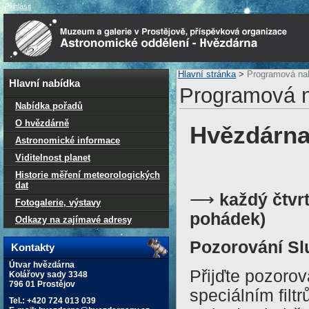
Přihlásit
Hlavní stránka
>
Programová na
Hlavní nabídka
Programová n
Nabídka pořadů
O hvězdárně
Hvězdárna
Astronomické informace
Viditelnost planet
Historie měření meteorologických
dat
⟶
každý čtvr
Fotogalerie, výstavy
pohádek)
Odkazy na zajímavé adresy
Pozorování Sl
Kontakty
Útvar hvězdárna
Přijďte pozorov
Kolářovy sady 3348
796 01 Prostějov
speciálním filt
Tel.: +420 724 013 039