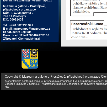
E-mail:
hvezdarna@hvezdarnapv.cz
Muzeum a galerie v Prostějově,
příspěvková organizace
Nám. T. G. Masaryka 2
796 01 Prostějov
IČO: 00091405
Tel.: +420 582 330 991
E-mail:
muzeumpv@muzeumpv.cz
ID dat. schr.: 3ejk6da
Bank. účet: 115-4170640287/0100
Zřizovatel: Olomoucký kraj
Copyright © Muzeum a galerie v Prostějově, příspěvková organizace Ol
Archeologické centrum Olomouc, příspěvková organizace
|
Muzeum Komenského v Přer
Vědecká knihovna v Olomouci
|
Vlastivědné muzeum Jesenicka, příspěvková organiza
kraj