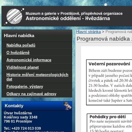
Přihlásit
Hlavní stránka
>
Programová nab
Hlavní nabídka
Programová nabídka 
Nabídka pořadů
O hvězdárně
Astronomické informace
Viditelnost planet
Historie měření meteorologických
dat
Fotogalerie, výstavy
Odkazy na zajímavé adresy
Kontakty
Útvar hvězdárna
Kolářovy sady 3348
796 01 Prostějov
Tel.: +420 724 013 039