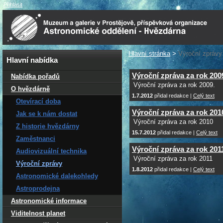
Přihlásit
Hlavní stránka
>
Výroční zprávy
Hlavní nabídka
Výroční zpráva za rok 200
Nabídka pořadů
Výroční zpráva za rok 2009.
O hvězdárně
1.7.2012
přidal redakce |
Celý text
Otevírací doba
Výroční zpráva za rok 201
Jak se k nám dostat
Výroční zpráva za rok 2010
Z historie hvězdárny
15.7.2012
přidal redakce |
Celý text
Zaměstnanci
Výroční zpráva za rok 201
Audiovizuální technika
Výroční zpráva za rok 2011
Výroční zprávy
1.8.2012
přidal redakce |
Celý text
Astronomické dalekohledy
Astroprodejna
Astronomické informace
Viditelnost planet