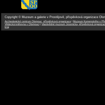
Copyright © Muzeum a galerie v Prostějově, příspěvková organizace Ol
Archeologické centrum Olomouc, příspěvková organizace
|
Muzeum Komenského v Přer
Vědecká knihovna v Olomouci
|
Vlastivědné muzeum Jesenicka, příspěvková organiza
kraj