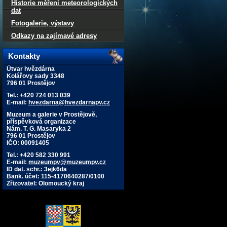
Historie měření meteorologických
dat
Fotogalerie, výstavy
Odkazy na zajímavé adresy
Kontakty
Útvar hvězdárna
Kolářovy sady 3348
796 01 Prostějov
Tel.: +420 724 013 039
E-mail:
hvezdarna@hvezdarnapv.cz
Muzeum a galerie v Prostějově,
příspěvková organizace
Nám. T. G. Masaryka 2
796 01 Prostějov
IČO: 00091405
Tel.: +420 582 330 991
E-mail:
muzeumpv@muzeumpv.cz
ID dat. schr.: 3ejk6da
Bank. účet: 115-4170640287/0100
Zřizovatel: Olomoucký kraj