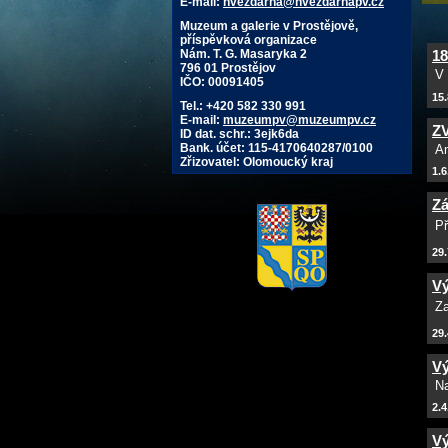
E-mail:
hvezdarna@hvezdarnapv.cz
Muzeum a galerie v Prostějově,
příspěvková organizace
Nám. T. G. Masaryka 2
1
796 01 Prostějov
V 
IČO: 00091405
15.
Tel.: +420 582 330 991
E-mail:
muzeumpv@muzeumpv.cz
Z
ID dat. schr.: 3ejk6da
Bank. účet: 115-4170640287/0100
An
Zřizovatel: Olomoucký kraj
1.6
Zá
Př
29.
Vý
Za
29.
Vý
Na
2.4
Vý