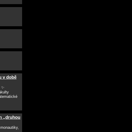
u v době
. ✨
kulty
atematické
in „druhou
smonautiky,