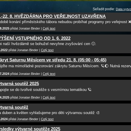
Seřadit podle:
Data vytvo
8.-22. 8. HVĚZDÁRNA PRO VEŘEJNOST UZAVŘENA
době konání příměstského tábora nebudou probíhat programy pro veřejnost 
8.2025
přidal Jonatan Binder |
Celý text
VÝŠENÍ VSTUPNÉHO OD 1. 6. 2022
i naší hvězdárně se bohužel nevyhne zvyšování cen 🙁.
.2022
přidal Jonatan Binder |
Celý text
kryt Saturnu Měsícem ve středu 21. 8. (05:00 - 05:45)
ijďte ma mimořádné pozorování zákrytu Saturnu Měsícem. 🪐🌔 Nutná rezer
7.2024
přidal Jonatan Binder |
Celý text
tvarná soutěž 2025
pojte se do tvořivé soutěže s vesmírnou tematikou 🪐
4.2025
přidal Jonatan Binder |
Celý text
tvarná soutěž
 duben a květen vyhlašujeme pro děti výtvarnou soutěž 🎨
.2024
přidal Jonatan Binder |
Celý text
sledky výtvarné soutěže 2025