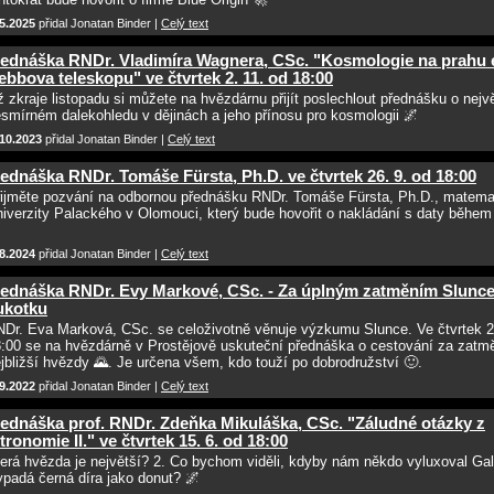
5.2025
přidal Jonatan Binder |
Celý text
ednáška RNDr. Vladimíra Wagnera, CSc. "Kosmologie na prahu 
bbova teleskopu" ve čtvrtek 2. 11. od 18:00
ž zkraje listopadu si můžete na hvězdárnu přijít poslechlout přednášku o nejv
smírném dalekohledu v dějinách a jeho přínosu pro kosmologii 🌌
.10.2023
přidal Jonatan Binder |
Celý text
ednáška RNDr. Tomáše Fürsta, Ph.D. ve čtvrtek 26. 9. od 18:00
ijměte pozvání na odbornou přednášku RNDr. Tomáše Fürsta, Ph.D., matema
iverzity Palackého v Olomouci, který bude hovořit o nakládání s daty běhe

8.2024
přidal Jonatan Binder |
Celý text
ednáška RNDr. Evy Markové, CSc. - Za úplným zatměním Slunce
ukotku
Dr. Eva Marková, CSc. se celoživotně věnuje výzkumu Slunce. Ve čtvrtek 2
:00 se na hvězdárně v Prostějově uskuteční přednáška o cestování za zatm
jbližší hvězdy 🌄. Je určena všem, kdo touží po dobrodružství 🙂.
9.2022
přidal Jonatan Binder |
Celý text
ednáška prof. RNDr. Zdeňka Mikuláška, CSc. "Záludné otázky z
tronomie II." ve čtvrtek 15. 6. od 18:00
erá hvězda je největší? 2. Co bychom viděli, kdyby nám někdo vyluxoval Gal
padá černá díra jako donut? 🌌