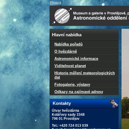
Přihlásit
Hlavní nabídka
Nabídka pořadů
O hvězdárně
Astronomické informace
Viditelnost planet
Historie měření meteorologických
dat
Fotogalerie, výstavy
Odkazy na zajímavé adresy
Kontakty
Útvar hvězdárna
Kolářovy sady 3348
796 01 Prostějov
Tel.: +420 724 013 039