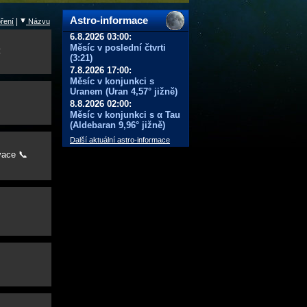
Astro-informace
|
ření
Názvu
6.8.2026 03:00:
Měsíc v poslední čtvrti
❌
(3:21)
7.8.2026 17:00:
Měsíc v konjunkci s
Uranem (Uran 4,57° jižně)
8.8.2026 02:00:
Měsíc v konjunkci s α Tau
(Aldebaran 9,96° jižně)
Další aktuální astro-informace
vace 📞