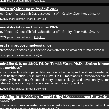
.2025
přidal Jonatan Binder |
Celý text
íměstský tábor na hvězdárně 2025
evíráme možnost přihlásit vaše děti na příměstský tábor hvězdárny. ✨
1.2025
přidal Jonatan Binder |
Celý text
íměstský tábor na hvězdárně 2024
evíráme možnost přihlásit vaše děti na příměstský tábor hvězdárny. ✨
.2024
přidal Jonatan Binder |
Celý text
erušení provozu meteostanice
teorologická stanice je z technických důvodů do odvolání mimo provoz ❌
.2024
přidal Jonatan Binder |
Celý text
ednáška 9. 9. od 18:00, RNDr. Tomáš Fürst, Ph.D. "Změna klimat
st-covidové"
 prázdninách odstartujeme další sezónu odborných přednášek na hvězdárně
ším hostem bude RNDr. Tomáš Fürst, Ph.D., matematik z Přírodovědecké fa
iverzity Palackého v Olomouci, který se specializuje na datovou analýzu, m
delování, a z nich vyvozené správné usuzování i predikce.
8.2025
přidal Jonatan Binder |
Celý text
ednáška 10. 6. 2025 Ing. Tomáš Přibyl "Stane se firma Blue Orig
paceX“?"
ž tradičně si u nás můžete vyslechnout jednoho z předních popularizátorů ko
ntokrát bude hovořit o firmě Blue Origin 🚀