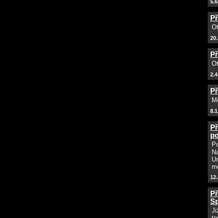
5.6
Př
Ot
20.
Př
Ot
2.4
Př
Me
8.1
Př
po
Po
Na
Un
mo
12.
Př
S
Ji
te