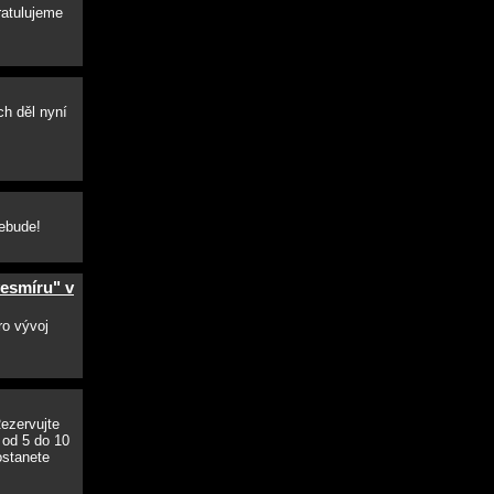
ratulujeme
ch děl nyní
nebude!
vesmíru" v
ro vývoj
Rezervujte
 od 5 do 10
ostanete