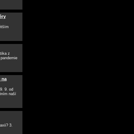
éry
ětším
tika z
m pandemie
 na
9. 9. od
ěním naší
axii? 3.