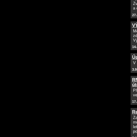
Zv
a
27.
V
Mo
zd
Vý
14.
Úp
V 
3.9
RN
út
Př
ve
17.
Re
Za
mu
le
p