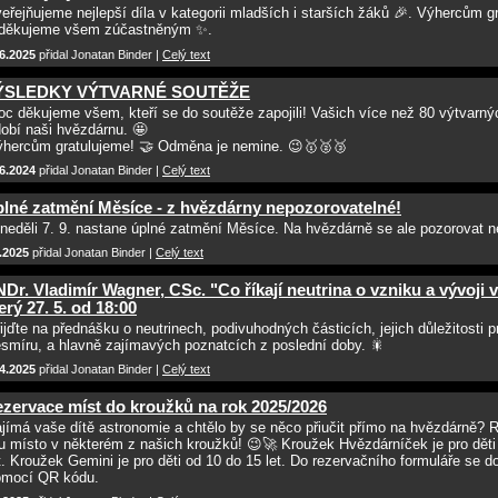
eřejňujeme nejlepší díla v kategorii mladších i starších žáků 🎉. Výhercům g
 děkujeme všem zúčastněným ✨.
6.2025
přidal Jonatan Binder |
Celý text
ÝSLEDKY VÝTVARNÉ SOUTĚŽE
c děkujeme všem, kteří se do soutěže zapojili! Vašich více než 80 výtvarný
obí naši hvězdárnu. 🤩
hercům gratulujeme! 🤝 Odměna je nemine. 😉🥇🥈🥉
6.2024
přidal Jonatan Binder |
Celý text
lné zatmění Měsíce - z hvězdárny nepozorovatelné!
neděli 7. 9. nastane úplné zatmění Měsíce. Na hvězdárně se ale pozorovat 
.2025
přidal Jonatan Binder |
Celý text
Dr. Vladimír Wagner, CSc. "Co říkají neutrina o vzniku a vývoji 
erý 27. 5. od 18:00
ijďte na přednášku o neutrinech, podivuhodných částicích, jejich důležitosti p
smíru, a hlavně zajímavých poznatcích z poslední doby. 🎇
4.2025
přidal Jonatan Binder |
Celý text
zervace míst do kroužků na rok 2025/2026
jímá vaše dítě astronomie a chtělo by se něco přiučit přímo na hvězdárně? 
 místo v některém z našich kroužků! 😉🚀 Kroužek Hvězdárníček je pro děti
t. Kroužek Gemini je pro děti od 10 do 15 let. Do rezervačního formuláře se d
omocí QR kódu.