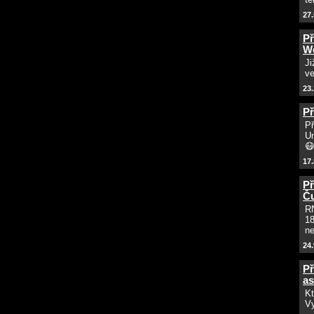
27.
Př
We
Ji
ve
23
Př
Př
Un

17.
Př
Č
RN
18
ne
24.
Př
as
Kt
Vy