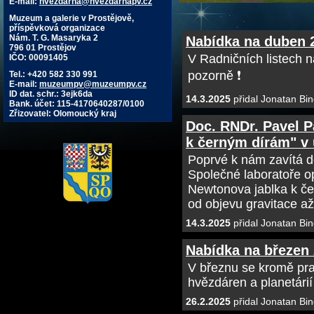
E-mail:
hvezdarna@hvezdarnapv.cz
Muzeum a galerie v Prostějově,
příspěvková organizace
Nám. T. G. Masaryka 2
Nabídka na duben 
796 01 Prostějov
V Radničních listech n
IČO: 00091405
pozorně ❗
Tel.: +420 582 330 991
E-mail:
muzeumpv@muzeumpv.cz
ID dat. schr.: 3ejk6da
14.3.2025
přidal Jonatan Bin
Bank. účet: 115-4170640287/0100
Zřizovatel: Olomoucký kraj
Doc. RNDr. Pavel P
k černým dírám" v ú
Poprvé k nám zavítá d
Společné laboratoře o
Newtonova jablka k če
od objevu gravitace a
14.3.2025
přidal Jonatan Bin
Nabídka na březen
V březnu se kromě pr
hvězdáren a planetári
26.2.2025
přidal Jonatan Bin