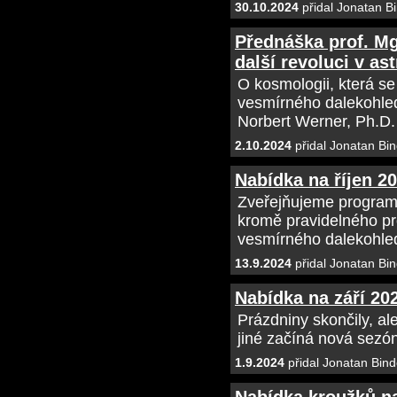
30.10.2024
přidal Jonatan B
Přednáška prof. Mg
další revoluci v ast
O kosmologii, která s
vesmírného dalekohle
Norbert Werner, Ph.D.
2.10.2024
přidal Jonatan Bin
Nabídka na říjen 2
Zveřejňujeme programo
kromě pravidelného p
vesmírného dalekohl
13.9.2024
přidal Jonatan Bin
Nabídka na září 20
Prázdniny skončily, al
jiné začíná nová sezó
1.9.2024
přidal Jonatan Bind