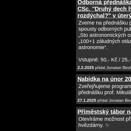
Odborná přednáška
CSc. "Druhý dech 
rozdýchal?" v úterý
Zveme na přednášku p
spousty odborných pub
„Sto astronomických 
„100+1 záludných otáz
astronomie“.
Vstupné: 50,- Kč / 25,-
2.2.2025
přidal Jonatan Bind
Nabídka na únor 2
Zveřejňujeme programo
přednášku prof. Mikul
27.1.2025
přidal Jonatan Bin
Příměstský tábor 
Otevíráme možnost přih
hvězdárny. ✨