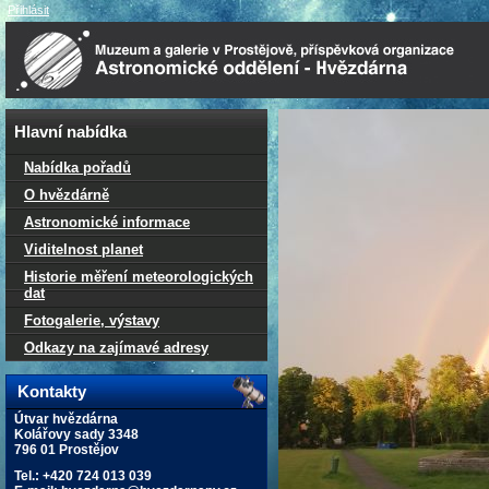
Přihlásit
Hlavní nabídka
Nabídka pořadů
O hvězdárně
Astronomické informace
Viditelnost planet
Historie měření meteorologických
dat
Fotogalerie, výstavy
Odkazy na zajímavé adresy
Kontakty
Útvar hvězdárna
Kolářovy sady 3348
796 01 Prostějov
Tel.: +420 724 013 039