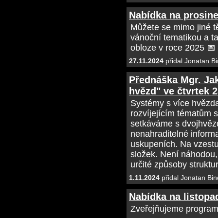
Nabídka na prosin
Můžete se mimo jiné t
vánoční tematikou a t
obloze v roce 2025 📅
27.11.2024
přidal Jonatan Bi
Přednáška Mgr. Ja
hvězd" ve čtvrtek 2
Systémy s více hvězda
rozvíjejícím tématům s
setkáváme s dvojhvězd
nenahraditelné informa
uskupeních. Na vzestu
složek. Není náhodou
určité způsoby struktu
1.11.2024
přidal Jonatan Bin
Nabídka na listopa
Zveřejňujeme program