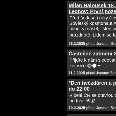
Milan Halousek 18.
Leonov: První poz
Před šedesáti roky člo
Sovětský kosmonaut Al
minut vznášel, jištěn
prázdnotě. Lidem se ta
26.2.2025
přidal Jonatan Bin
Částečné zatmění S
Přijďte k nám sledovat
kotouče 😎🌑☀
11.2.2025
přidal Jonatan Bin
*Den hvězdáren a pl
do 22:00
V celé ČR se otevřou d
podívat 🌟🔭
10.2.2025
přidal Jonatan Bin