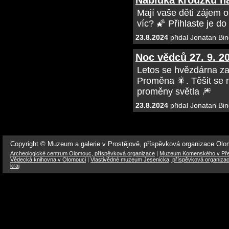
Nabídka kroužků na
Mají vaše děti zájem 
víc? 🌠 Přihlaste je d
23.8.2024
přidal Jonatan Bin
Noc vědců 27. 9. 2
Letos se hvězdárna za
Proměna 🎇. Těšit se m
proměny světla 🎆
23.8.2024
přidal Jonatan Bin
Copyright © Muzeum a galerie v Prostějově, příspěvková organizace Ol
Archeologické centrum Olomouc, příspěvková organizace
|
Muzeum Komenského v Přer
Vědecká knihovna v Olomouci
|
Vlastivědné muzeum Jesenicka, příspěvková organiza
kraj