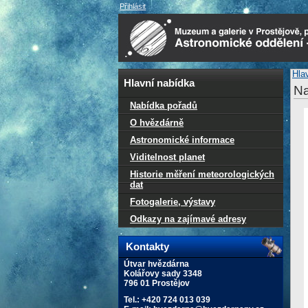
Přihlásit
Hla
Hlavní nabídka
Na
Nabídka pořadů
O hvězdárně
Astronomické informace
Viditelnost planet
Historie měření meteorologických
dat
Fotogalerie, výstavy
Odkazy na zajímavé adresy
Kontakty
Útvar hvězdárna
Kolářovy sady 3348
796 01 Prostějov
Tel.: +420 724 013 039