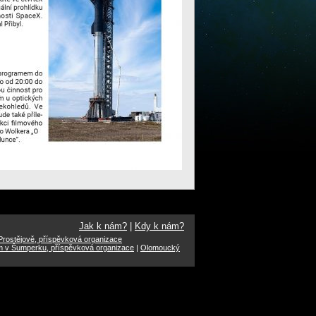
Jak k nám?
|
Kdy k nám?
rostějově, příspěvková organizace
m v Šumperku, příspěvková organizace
|
Olomoucký