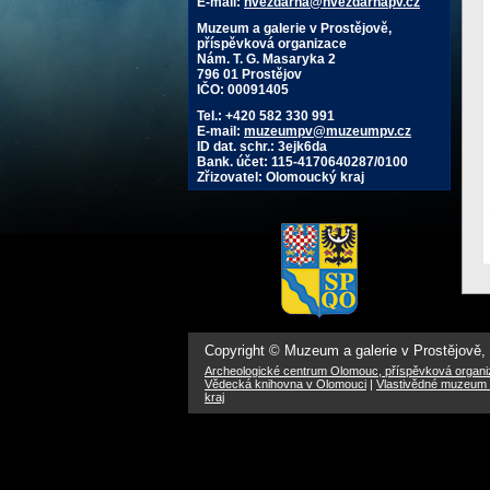
E-mail:
hvezdarna@hvezdarnapv.cz
Muzeum a galerie v Prostějově,
příspěvková organizace
Nám. T. G. Masaryka 2
796 01 Prostějov
IČO: 00091405
Tel.: +420 582 330 991
E-mail:
muzeumpv@muzeumpv.cz
ID dat. schr.: 3ejk6da
Bank. účet: 115-4170640287/0100
Zřizovatel: Olomoucký kraj
Copyright © Muzeum a galerie v Prostějově,
Archeologické centrum Olomouc, příspěvková organ
Vědecká knihovna v Olomouci
|
Vlastivědné muzeum 
kraj