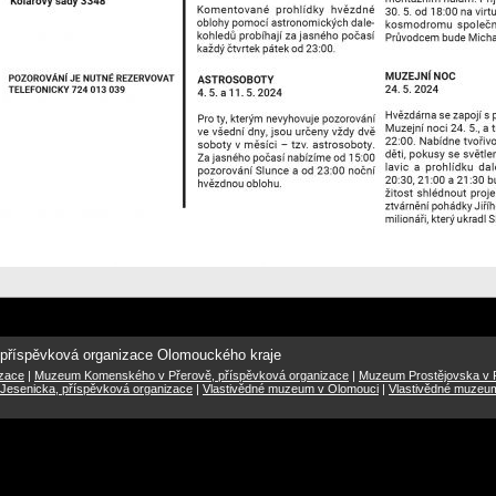
 příspěvková organizace Olomouckého kraje
izace
|
Muzeum Komenského v Přerově, příspěvková organizace
|
Muzeum Prostějovska v P
Jesenicka, příspěvková organizace
|
Vlastivědné muzeum v Olomouci
|
Vlastivědné muzeu