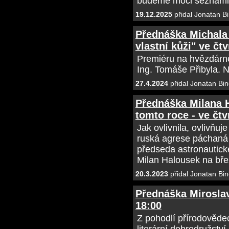
budeme moci seznámit
19.12.2025
přidal Jonatan B
Přednáška Michala 
vlastní kůži" ve čtv
Premiéru na hvězdárně
Ing. Tomáše Přibyla. Ne
27.4.2024
přidal Jonatan Bin
Přednáška Milana H
tomto roce - ve čtv
Jak ovlivnila, ovlivňu
ruská agrese páchaná
předseda astronautick
Milan Halousek na bř
20.3.2023
přidal Jonatan Bin
Přednáška Miroslav
18:00
Z pohodlí přírodověd