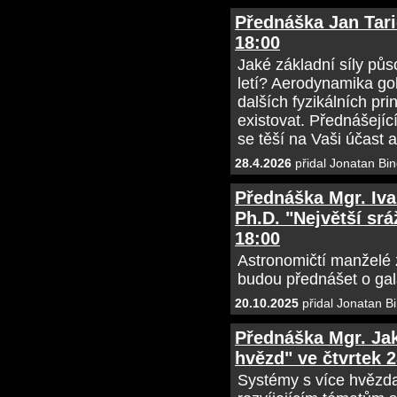
Přednáška Jan Taric
18:00
Jaké základní síly půs
letí? Aerodynamika g
dalších fyzikálních pr
existovat. Přednášející
se těší na Vaši účast 
28.4.2026
přidal Jonatan Bin
Přednáška Mgr. Iva
Ph.D. "Největší srá
18:00
Astronomičtí manželé
budou přednášet o gala
20.10.2025
přidal Jonatan B
Přednáška Mgr. Ja
hvězd" ve čtvrtek 2
Systémy s více hvězda