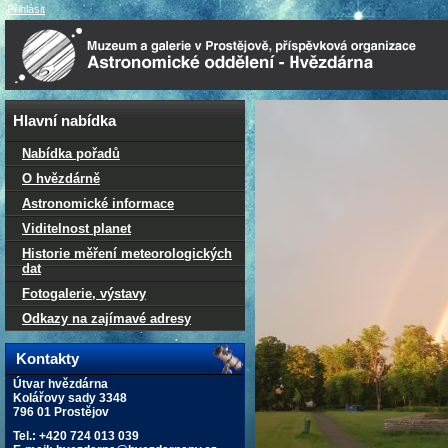
Přihlásit
Hlavní nabídka
Nabídka pořadů
O hvězdárně
Astronomické informace
Viditelnost planet
Historie měření meteorologických
dat
Fotogalerie, výstavy
Odkazy na zajímavé adresy
Kontakty
Útvar hvězdárna
Kolářovy sady 3348
796 01 Prostějov
Tel.: +420 724 013 039