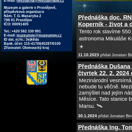
E-mail:
hvezdarna@hvezdarnapv.cz
Muzeum a galerie v Prostějově,
příspěvková organizace
Nám. T. G. Masaryka 2
Přednáška doc. RND
796 01 Prostějov
Koperník - život a d
IČO: 00091405
Tento rok slavíme 550
Tel.: +420 582 330 991
E-mail:
muzeumpv@muzeumpv.cz
astronoma Mikuláše Ko
ID dat. schr.: 3ejk6da
Bank. účet: 115-4170640287/0100
☀
Zřizovatel: Olomoucký kraj
11.10.2023
přidal Jonatan Bi
Přednáška Dušana 
čtvrtek 22. 2. 2024
Mezinárodní vesmírná 
nebude tu věčně. Mezin
zamýšlet nad jejím nás
Měsíce. Tato stanice b
Marsu. 🛰
30.1.2024
přidal Jonatan Bin
Přednáška Ing. Tom