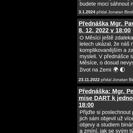
budete moci sáhnout na
3.1.2024
přidal Jonatan Bind
Přednáška Mgr. Pav
8. 12. 2022 v 18:00
O Měsíci ještě zdalek
letech ukázal, že náš
komplikovanějším a za
mysleli. V přednášce 
Měsíce, o dosud nevysv
život na Zemi 🌍 🌓
23.11.2022
přidal Jonatan Bi
Přednáška: Mgr. Pet
mise DART k jednom
18:00
Přijďte si poslechnout
jich sám objevil už v
objevy a studiem binár
a zmíní, jak se svým t