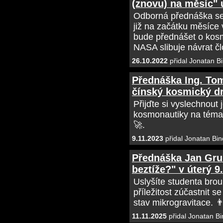
(znovu) na měsíc" u
Odborná přednáška se 
již na začátku měsíce 
bude přednášet o kos
NASA slibuje návrat č
26.10.2022
přidal Jonatan B
Přednáška Ing. Tom
čínský kosmický dra
Přijďte si vyslechnout
kosmonautiky na téma 
🚀.
9.11.2023
přidal Jonatan Bin
Přednáška Jan Grun
beztíže?" v úterý 9
Uslyšíte studenta bro
příležitost zúčastnit s
stav mikrogravitace. 👨
11.11.2025
přidal Jonatan Bi