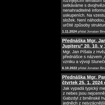
rozvíjejícím tématům s
setkáváme s dvojhvězd
nenahraditelné informa
uskupeních. Na vzestu
složek. Není náhodou
určité způsoby struktu
1.11.2024
přidal Jonatan Bin
Přednáška Mgr. Jan
Jupiteru" 20. 10. v
Mgr. Jan Píšala z Hvě
přednášce s názvem „O
vzniku a vývoji Sluneč
6.10.2022
přidal Jonatan Bin
Přednáška Mgr. Pa
čtvrtek 25. 1. 2024
Jak vypadá typický met
z nebes jsou nejcenně
Gabzdyl z brněnské hv
jedněch z nejvzácnějš