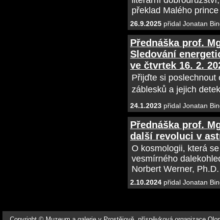
literární dobrodružstv
překlad Malého prince
26.9.2025
přidal Jonatan Bin
Přednáška prof. Mg
Sledování energeti
ve čtvrtek 16. 2. 20
Přijďte si poslechnou
záblesků a jejich dete
24.1.2023
přidal Jonatan Bin
Přednáška prof. Mg
další revoluci v ast
O kosmologii, která s
vesmírného dalekohle
Norbert Werner, Ph.D.
2.10.2024
přidal Jonatan Bin
Copyright © Muzeum a galerie v Prostějově, příspěvková organizace Ol