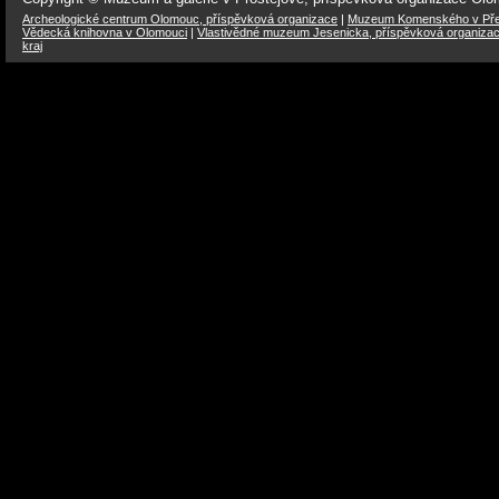
Archeologické centrum Olomouc, příspěvková organizace
|
Muzeum Komenského v Přer
Vědecká knihovna v Olomouci
|
Vlastivědné muzeum Jesenicka, příspěvková organiza
kraj