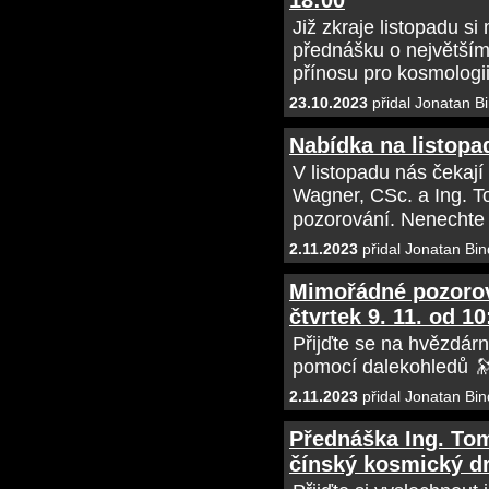
18:00
Již zkraje listopadu si
přednášku o největším
přínosu pro kosmologii
23.10.2023
přidal Jonatan B
Nabídka na listopa
V listopadu nás čekaj
Wagner, CSc. a Ing. T
pozorování. Nenechte s
2.11.2023
přidal Jonatan Bin
Mimořádné pozorov
čtvrtek 9. 11. od 1
Přijďte se na hvězdár
pomocí dalekohledů 
2.11.2023
přidal Jonatan Bin
Přednáška Ing. Tom
čínský kosmický dra