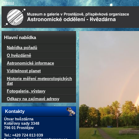
Přihlásit
Hlavní nabídka
Nabídka pořadů
O hvězdárně
Astronomické informace
Viditelnost planet
Historie měření meteorologických
dat
Fotogalerie, výstavy
Odkazy na zajímavé adresy
Kontakty
Útvar hvězdárna
Kolářovy sady 3348
796 01 Prostějov
Tel.: +420 724 013 039