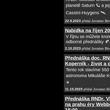
planetě Saturn 🪐 a j
Cassini-Huygens 🛰.
22.9.2023
přidal Jonatan Bin
Nabídka na říjen 2
V říjnu se můžete kro
odborné přednášky 🍂
2.10.2023
přidal Jonatan Bin
Přednáška doc. RND
Koperník - život a d
Tento rok slavíme 550
astronoma Mikuláše Ko
☀
11.10.2023
přidal Jonatan Bi
Přednáška RNDr. V
na prahu éry Webbo