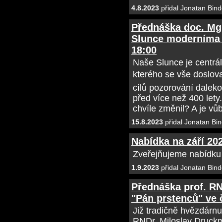
4.8.2023
přidal Jonatan Bind
Přednáška doc. Mgr
Slunce moderníma o
18:00
Naše Slunce je centrá
kterého se vše doslova
cílů pozorování daleko
před více než 400 lety
chvíle změnil? A je vů
15.8.2023
přidal Jonatan Bin
Nabídka na září 20
Zveřejňujeme nabídku
1.9.2023
přidal Jonatan Bind
Přednáška prof. RN
"Pán prstenců" ve č
Již tradičně hvězdárnu
RNDr. Miloslav Druckm