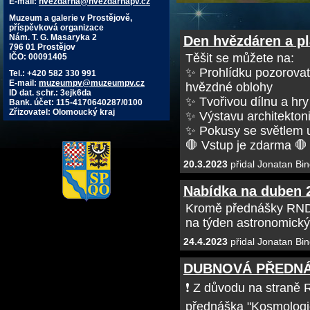
E-mail:
hvezdarna@hvezdarnapv.cz
Muzeum a galerie v Prostějově,
příspěvková organizace
Nám. T. G. Masaryka 2
Den hvězdáren a pla
796 01 Prostějov
Těšit se můžete na:
IČO: 00091405
✨ Prohlídku pozorovat
Tel.: +420 582 330 991
E-mail:
muzeumpv@muzeumpv.cz
hvězdné oblohy
ID dat. schr.: 3ejk6da
✨ Tvořivou dílnu a hry 
Bank. účet: 115-4170640287/0100
Zřizovatel: Olomoucký kraj
✨ Výstavu architekton
✨ Pokusy se světlem u
🛑 Vstup je zdarma 🛑
20.3.2023
přidal Jonatan Bin
Nabídka na duben 
Kromě přednášky RNDr
na týden astronomick
24.4.2023
přidal Jonatan Bin
DUBNOVÁ PŘEDN
❗ Z důvodu na straně 
přednáška "Kosmologi