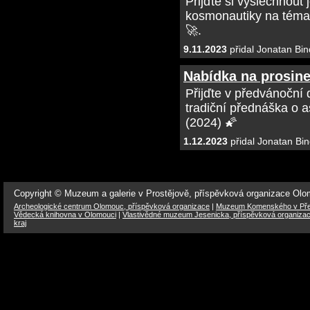
Přijďte si vyslechnout
kosmonautiky na téma 
🚀.
9.11.2023
přidal Jonatan Bin
Nabídka na prosin
Přijďte v předvánoční
tradiční přednáška o a
(2024) 🌠
1.12.2023
přidal Jonatan Bin
Copyright © Muzeum a galerie v Prostějově, příspěvková organizace Ol
Archeologické centrum Olomouc, příspěvková organizace
|
Muzeum Komenského v Přer
Vědecká knihovna v Olomouci
|
Vlastivědné muzeum Jesenicka, příspěvková organiza
kraj