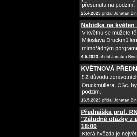
přesunuta na podzim.
25.4.2023
přidal Jonatan Bin
Nabídka na květen
V květnu se můžete tě
Miloslava Druckmüller
mimořádným porgramem
4.5.2023
přidal Jonatan Bind
KVĚTNOVÁ PŘEDN
❗ Z důvodu zdravotních
Druckmüllera, CSc. by
podzim.
16.5.2023
přidal Jonatan Bin
Přednáška prof. RN
"Záludné otázky z a
18:00
Která hvězda je nejvě