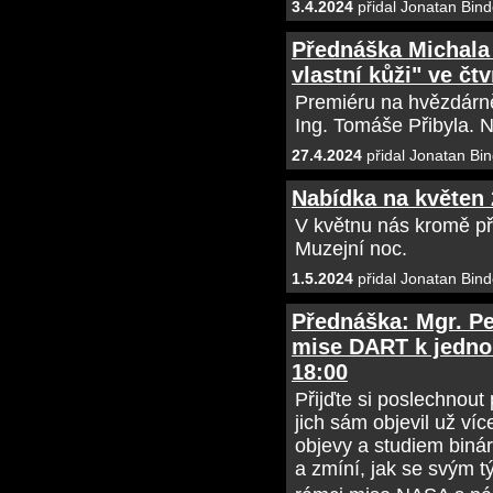
3.4.2024
přidal Jonatan Bind
Přednáška Michala 
vlastní kůži" ve čtv
Premiéru na hvězdárně
Ing. Tomáše Přibyla. Ne
27.4.2024
přidal Jonatan Bin
Nabídka na květen
V květnu nás kromě př
Muzejní noc.
1.5.2024
přidal Jonatan Bind
Přednáška: Mgr. Pet
mise DART k jednom
18:00
Přijďte si poslechnout
jich sám objevil už v
objevy a studiem binár
a zmíní, jak se svým t