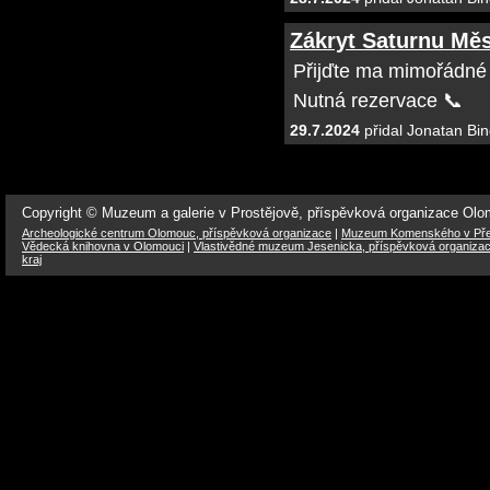
Zákryt Saturnu Měsí
Přijďte ma mimořádné
Nutná rezervace 📞
29.7.2024
přidal Jonatan Bin
Copyright © Muzeum a galerie v Prostějově, příspěvková organizace Ol
Archeologické centrum Olomouc, příspěvková organizace
|
Muzeum Komenského v Přer
Vědecká knihovna v Olomouci
|
Vlastivědné muzeum Jesenicka, příspěvková organiza
kraj