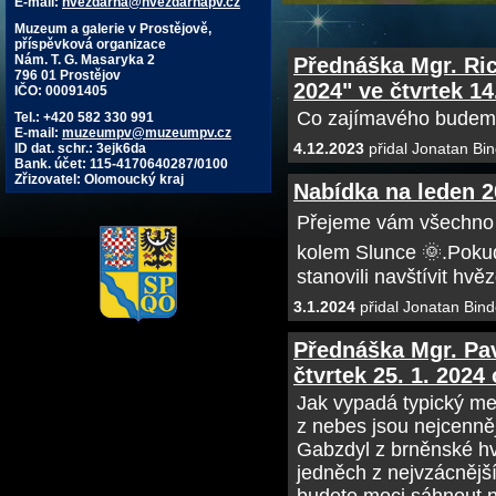
E-mail:
hvezdarna@hvezdarnapv.cz
Muzeum a galerie v Prostějově,
příspěvková organizace
Nám. T. G. Masaryka 2
Přednáška Mgr. Ri
796 01 Prostějov
2024" ve čtvrtek 14
IČO: 00091405
Co zajímavého budeme 
Tel.: +420 582 330 991
E-mail:
muzeumpv@muzeumpv.cz
4.12.2023
přidal Jonatan Bin
ID dat. schr.: 3ejk6da
Bank. účet: 115-4170640287/0100
Zřizovatel: Olomoucký kraj
Nabídka na leden 
Přejeme vám všechno 
kolem Slunce 🌞.Pokud
stanovili navštívit hvě
3.1.2024
přidal Jonatan Bind
Přednáška Mgr. Pa
čtvrtek 25. 1. 2024
Jak vypadá typický met
z nebes jsou nejcenně
Gabzdyl z brněnské hv
jedněch z nejvzácnějš