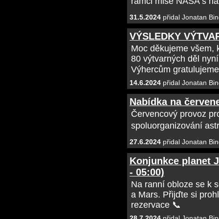
rámci mise NASA s n
31.5.2024
přidal Jonatan Bin
VÝSLEDKY VÝTVA
Moc děkujeme všem, kte
80 výtvarných děl nyní
Výhercům gratulujeme
14.6.2024
přidal Jonatan Bin
Nabídka na červen
Červencový provoz pr
spoluorganizování ast
27.6.2024
přidal Jonatan Bin
Konjunkce planet Ju
- 05:00)
Na ranní obloze se k s
a Mars. Přijďte si proh
rezervace 📞
28.7.2024
přidal Jonatan Bin