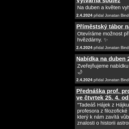
Výtvarná soutěž
Na duben a květen vyh
2.4.2024
přidal Jonatan Bind
Příměstský tábor 
Otevíráme možnost přih
hvězdárny. ✨
2.4.2024
přidal Jonatan Bind
Nabídka na duben 
Zveřejňujeme nabídku
🌙
2.4.2024
přidal Jonatan Bind
Přednáška prof. pr
ve čtvrtek 25. 4. o
"Tadeáš Hájek z Hájku
profesora z filozofick
který k nám zavítá vůb
znalosti o historii as