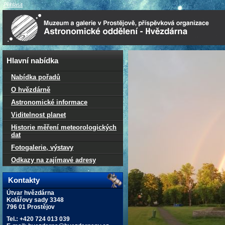
Přihlásit
Hlavní nabídka
Nabídka pořadů
O hvězdárně
Astronomické informace
Viditelnost planet
Historie měření meteorologických
dat
Fotogalerie, výstavy
Odkazy na zajímavé adresy
Kontakty
Útvar hvězdárna
Kolářovy sady 3348
796 01 Prostějov
Tel.: +420 724 013 039