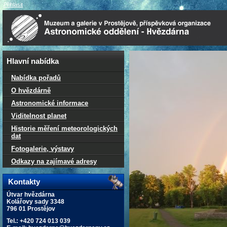
Přihlásit
Hlavní nabídka
Nabídka pořadů
O hvězdárně
Astronomické informace
Viditelnost planet
Historie měření meteorologických
dat
Fotogalerie, výstavy
Odkazy na zajímavé adresy
Kontakty
Útvar hvězdárna
Kolářovy sady 3348
796 01 Prostějov
Tel.: +420 724 013 039