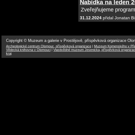
Nabídka na leden 
Zveřejňujeme program
31.12.2024
přidal Jonatan B
Copyright © Muzeum a galerie v Prostějově, příspěvková organizace Ol
Archeologické centrum Olomouc, příspěvková organizace
|
Muzeum Komenského v Přer
Vědecká knihovna v Olomouci
|
Vlastivědné muzeum Jesenicka, příspěvková organiza
kraj