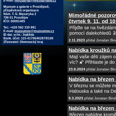
E-mail:
hvezdarna@hvezdarnapv.cz
Muzeum a galerie v Prostějově,
příspěvková organizace
Nám. T. G. Masaryka 2
Mimořádné pozorov
796 01 Prostějov
čtvrtek 9. 11. od 1
IČO: 00091405
Přijďte se na hvězdár
Tel.: +420 582 330 991
E-mail:
muzeumpv@muzeumpv.cz
pomocí dalekohledů 
ID dat. schr.: 3ejk6da
Bank. účet: 115-4170640287/0100
2.11.2023
přidal Jonatan Bin
Zřizovatel: Olomoucký kraj
Nabídka kroužků na
Mají vaše děti zájem 
víc? 🌠 Přihlaste je d
23.8.2024
přidal Jonatan Bin
Nabídka na březen
V březnu se můžete mi
Halouska a také na De
9.3.2023
přidal Jonatan Bind
Nabídka na březen
Březen nabídne kromě n